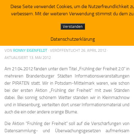
Diese Seite verwendet Cookies, um die Nutzerfreundlichkeit z
Piratenpartei RV Westbrandenburg
Zum Inhalt springen
verbessern. Mit der weiteren Verwendung stimmst du dem zu
ALLGEMEIN
Verstanden
Eindrücke vom Frühling der Freiheit 2.0
Datenschutzerklärung
VON
RONNY EIGENFELDT
· VERÖFFENTLICHT
26. APRIL 2012
·
AKTUALISIERT
13. MAI 2012
Am 21.04.2012 fanden unter dem Titel „Frühling der Freiheit 2.0“ in
mehreren Brandenburger Städten Informationsveranstaltungen
der PIRATEN statt. Wir in Potsdam-Mittelmark waren, wie schon
bei der ersten Aktion „Frühling der Freiheit“ mit zwei Ständen
dabei. Bei sonnig schönem Wetter standen wir in Kleinmachnow
und in Wiesenburg, verteilten dort unser Informationsmaterial und
auch die ein oder andere orange Blume.
Die Aktion “Frühling der Freiheit” soll auf die Verschärfungen von
Datensammlung- und Überwachungsgesetzen aufmerksam