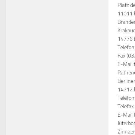
Platz d
11011 B
Branden
Krakaue
14776 
Telefon
Fax (03
E-Mail 
Rathe
Berline
14712 
Telefon
Telefax
E-Mail 
Jüterbo
Zinnaer