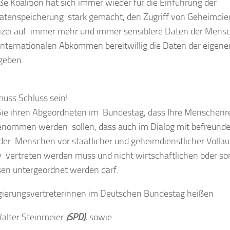
ße Koalition hat sich immer wieder für die Einführung der
atenspeicherung stark gemacht, den Zugriff von Geheimdi
izei auf immer mehr und immer sensiblere Daten der Mens
internationalen Abkommen bereitwillig die Daten der eigen
geben.
uss Schluss sein!
ie ihren Abgeordneten im Bundestag, dass Ihre Menschenre
enommen werden sollen, dass auch im Dialog mit befreunde
der Menschen vor staatlicher und geheimdienstlicher Volla
v vertreten werden muss und nicht wirtschaftlichen oder s
sen untergeordnet werden darf.
gierungsvertreterinnen im
Deutschen Bundestag
heißen
alter Steinmeier
(SPD)
, sowie