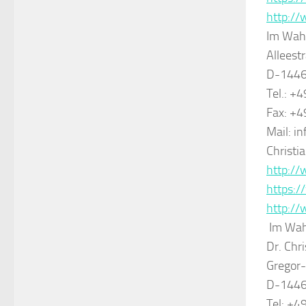
http://
Im Wahl
Alleest
D-1446
Tel.: 
Fax: +
Mail: i
Christi
http:/
https:
http://
Im Wahl
Dr. Chr
Gregor
D-1446
Tel: +