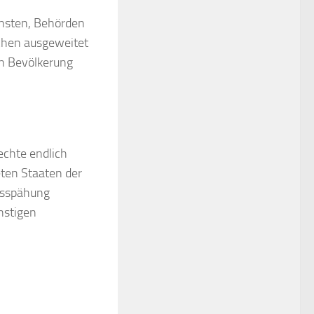
ensten, Behörden
chen ausgeweitet
en Bevölkerung
chte endlich
ten Staaten der
usspähung
onstigen