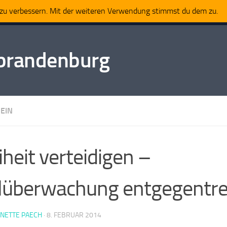
t zu verbessern. Mit der weiteren Verwendung stimmst du dem zu.
Impressum
tbrandenburg
EIN
iheit verteidigen –
lüberwachung entgegentre
NNETTE PAECH
·
8. FEBRUAR 2014