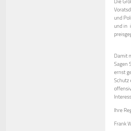
Die Gro
Voratsd
und Pol
und in 
preisge
Damit m
Sagen S
ernst g
Schutz 
offensi
Interes
Ihre Re
Frank W