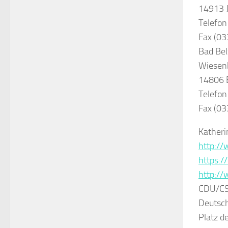
14913 J
Telefon
Fax (03
Bad Bel
Wiesenb
14806 B
Telefon
Fax (0
Katheri
http:/
https:
http://
CDU/C
Deutsc
Platz d