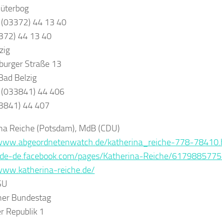
üterbog
 (03372) 44 13 40
372) 44 13 40
zig
urger Straße 13
ad Belzig
 (033841) 44 406
33841) 44 407
na Reiche (Potsdam)
, MdB
(CDU)
/www.abgeordnetenwatch.de/katherina_reiche-778-78410.
//de-de.facebook.com/pages/Katherina-Reiche/617988577
www.katherina-reiche.de/
SU
her Bundestag
er Republik 1