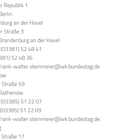
er Republik 1
erlin
burg an der Havel
r Straße 3
Brandenburg an der Havel
 (03381) 52 48 41
381) 52 48 36
frank-walter.steinmeier@wk.bundestag.de
now
r Straße 59
Rathenow
 (03385) 51 22 07
 (03385) 51 22 09
frank-walter.steinmeier@wk.bundestag.de
g
 Straße 17