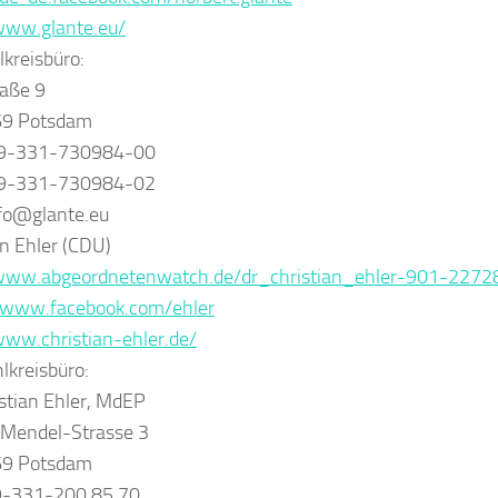
www.glante.eu/
kreisbüro:
raße 9
9 Potsdam
+49-331-730984-00
49-331-730984-02
nfo@glante.eu
an Ehler (CDU)
/www.abgeordnetenwatch.de/dr_christian_ehler-901-2272
//www.facebook.com/ehler
www.christian-ehler.de/
kreisbüro:
istian Ehler, MdEP
-Mendel-Strasse 3
9 Potsdam
49-331-200 85 70