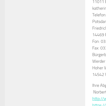
11011 B
katheri
Telefo
Potsda
Friedri
14469 
Fon: 03
Fax: 03
Bürger
Werder 
Hoher 
14542 
Ihre Ab
Norbert
http:/
https:/