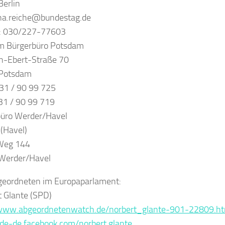
erlin
na.reiche@bundestag.de
n: 030/227-77603
m Bürgerbüro Potsdam
ch-Ebert-Straße 70
Potsdam
31 / 90 99 725
31 / 90 99 719
büro Werder/Havel
(Havel)
Weg 144
Werder/Havel
geordneten im Europaparlament:
 Glante (SPD)
/www.abgeordnetenwatch.de/norbert_glante-901-22809.ht
/de-de.facebook.com/norbert.glante