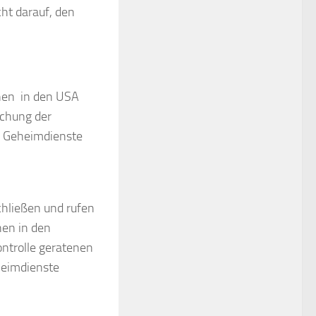
cht darauf, den
onen in den USA
chung der
te Geheimdienste
hließen und rufen
nen in den
ontrolle geratenen
heimdienste