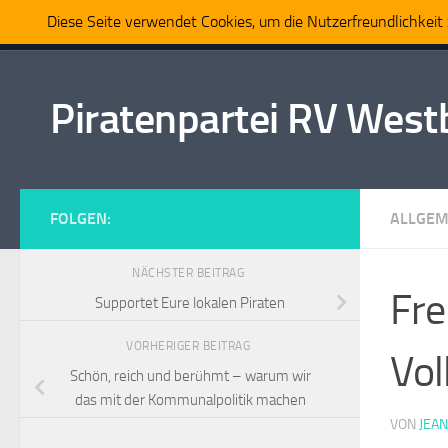
Diese Seite verwendet Cookies, um die Nutzerfreundlichkei
Home
Politik
Partei
Mitmachen
Presse
Zum Inhalt springen
Piratenpartei RV Wes
FOLGEN:
ALLGEM
NÄCHSTER BEITRAG
Fre
Supportet Eure lokalen Piraten
VORHERIGER BEITRAG
Vol
Schön, reich und berühmt – warum wir
das mit der Kommunalpolitik machen
VON
JEA