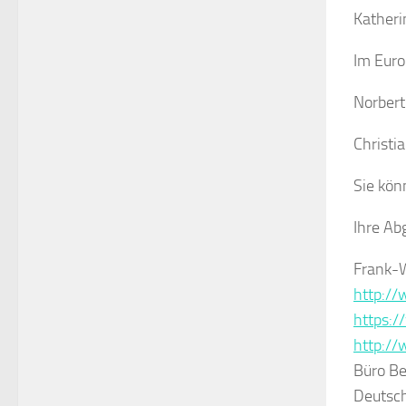
Katheri
Im
Euro
Norbert
Christi
Sie kön
Ihre Ab
Frank-W
http:/
https:
http://
Büro Ber
Deutsc