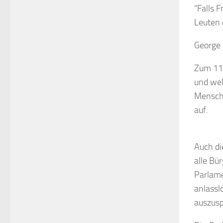
“Falls 
Leuten 
George 
Zum 11.
und wel
Menschh
auf.
Auch di
alle Bü
Parlame
anlassl
auszusp