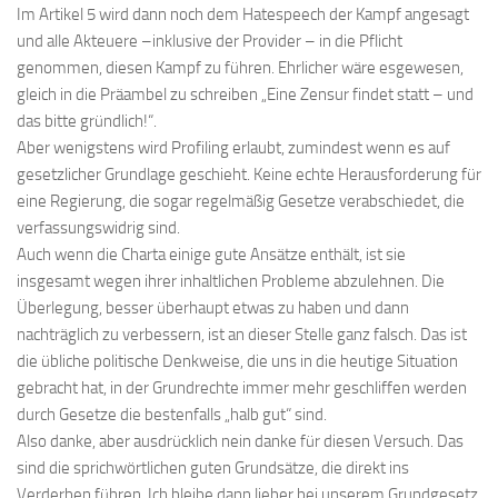
Im Artikel 5 wird dann noch dem Hatespeech der Kampf angesagt
und alle Akteuere
–
inklusive der Provider
–
in die Pflicht
genommen
,
diesen Kampf zu führen. Ehrlicher wäre
es
gewesen
,
gleich in die Präambel zu schreiben „Eine Zensur findet statt
–
und
das bitte gründlich!“.
Aber wenigstens wird Profiling erlaubt, zumindest wenn es auf
gesetzlicher Grundlage geschieht. Keine echte Herausforderung für
eine Regierung
,
die sogar regelmäßig Gesetze verabschiedet
,
die
verfassungswidrig sind.
Auch wenn die Charta einige gute Ansätze enthält, ist sie
insgesamt wegen ihrer inhaltlichen Probleme abzulehnen. Die
Überlegung
,
besser überhaupt etwas zu haben und dann
nachträglich zu verbessern
,
ist an dieser Stelle ganz falsch. Das ist
die übliche politische Denkweise, die uns in die heutige Situation
gebracht hat, in der Grundrechte immer mehr geschliffen werden
durch Gesetze die bestenfalls „halb gut“ sind.
Also danke, aber ausdrücklich nein danke für diesen Versuch. Das
sind die sprichwörtlichen guten Grundsätze
,
die direkt ins
Verderben führen. Ich bleibe dann lieber bei unserem Grundgesetz
,