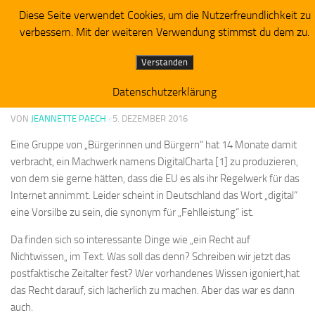
Diese Seite verwendet Cookies, um die Nutzerfreundlichkeit zu
Piratenpartei RV Westbrandenburg
Zum Inhalt springen
verbessern. Mit der weiteren Verwendung stimmst du dem zu.
ALLGEMEIN
Verstanden
Digital Charter-Stimmung
Datenschutzerklärung
VON
JEANNETTE PAECH
·
5. DEZEMBER 2016
Eine Gruppe von „Bürgerinnen und Bürgern“ hat 14 Monate damit
verbracht
,
ein Machwerk namens DigitalCharta [1] zu produzieren,
von dem sie gerne hätten, dass die EU es als
i
hr Regelwerk für das
Internet annimmt. Leider scheint in Deutschland das Wort „digital“
eine Vorsilbe zu sein
,
die
s
ynonym für „Fehlleistung“ ist.
Da finden sich so interessante Dinge wie
„
ein Recht auf
Nichtwissen
„
im Text. Was soll das denn? Schreiben wir jetzt das
postfaktische Zeitalter fest? Wer vorhandenes Wissen igoniert
,
hat
das Recht darauf
,
sich lächerlich zu machen
.
A
ber das war es dann
auch.