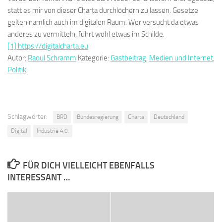
statt es mir von dieser Charta durchlöchern zu lassen. Gesetze
gelten nämlich auch im digitalen Raum
.
W
er versucht da etwas
anderes zu vermitteln
,
führt wohl
et
was im Schilde.
[1]
https://digitalcharta.eu
Autor:
Raoul Schramm
Kategorie:
Gastbeitrag
,
Medien und Internet
,
Politik
.
Schlagwörter:
BRD
Bundesregierung
Charta
Deutschland
Digital
Industrie 4.0.
FÜR DICH VIELLEICHT EBENFALLS
INTERESSANT …