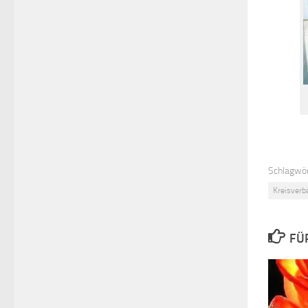
Schlagwör
Kreisverb
FÜ