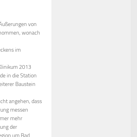
 Äußerungen von
 genommen, wonach
eckens im
Klinikum 2013
e in die Station
iterer Baustein
icht angehen, dass
erung messen
immer mehr
sung der
Region um Bad