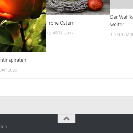
Der Wahlk
Frohe Ostern
weiter
12. APRIL 2017
1. SEPTEMB
entinspiraten
UAR 2020
ten.