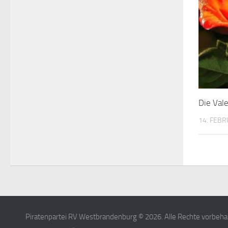
Die Val
14. FEBR
Piratenpartei RV Westbrandenburg © 2026. Alle Rechte vorbehal