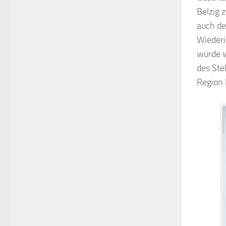
Belzig 
auch de
Wiederi
würde w
des Ste
Region 