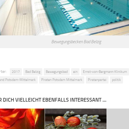
Bewegungsbecken Bad Belzig
ter:
2017
Bad Belzig
Bewegungsbad
ein
Ernst-von-Bergmann Klinikum
and Potsdam-Mittelmark
Piraten Potsdam Mittelmark
Piratenpartei
politik
R DICH VIELLEICHT EBENFALLS INTERESSANT …