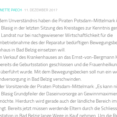
NNETTE PAECH
·
11. DEZEMBER 2017
ßem Unverständnis haben die Piraten Potsdam-Mittelmark
 Blasig in der letzten Sitzung des Kreistages zur Kenntnis
r Landrat nur bei nachgewiesener Wirtschaftlichkeit für die
nbetriebnahme des der Reparatur bedürftigen Bewegungsb
haus in Bad Belzig einsetzen will.
m Verkauf des Krankenhauses an das Ernst-von-Bergmann 
ereits die Geburtsstation geschlossen und die Frauenheilkund
 überführt wurde. Mit dem Bewegungsbecken soll nun ein we
ndversorgung in Bad Belzig verschwinden.
der Vorsitzende der Piraten Potsdam-Mittelmark: „Es kann n
 Blasig Grundpfeiler der Daseinvorsorge an Gewinnmaximi
möchte. Hierdurch wird gerade auch der ländliche Bereich 
gt. Bereits jetzt müssen werdende Eltern durch die Schlies
station in Bad Belzig lange Wege in Kauf nehmen. Um die 