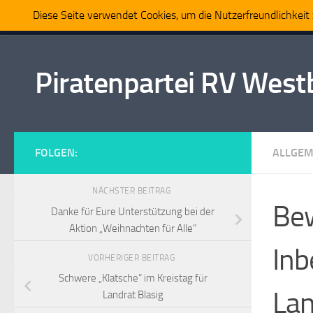
Diese Seite verwendet Cookies, um die Nutzerfreundlichkei
Home
Politik
Partei
Mitmachen
Presse
Zum Inhalt springen
Piratenpartei RV Wes
FOLGEN:
ALLGEM
NÄCHSTER BEITRAG
Bew
Danke für Eure Unterstützung bei der
Aktion „Weihnachten für Alle“
Inb
VORHERIGER BEITRAG
Schwere „Klatsche“ im Kreistag für
La
Landrat Blasig