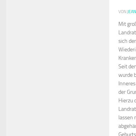
VON
JEA
Mit gro
Landrat
sich de
Wiederi
Kranken
Seit de
wurde b
Inneres
der Gru
Hierzu 
Landrat
lassen 
abgehän
Geburts