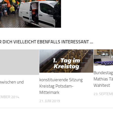
R DICH VIELLEICHT EBENFALLS INTERESSANT …
Bundesta
Mathias Tä
konstituierende Sitzung
bwischen und
Wahltest
Kreistag Potsdam-
Mittelmark
23. SEPTEM
TEMBER 2014
21. JUNI 2019