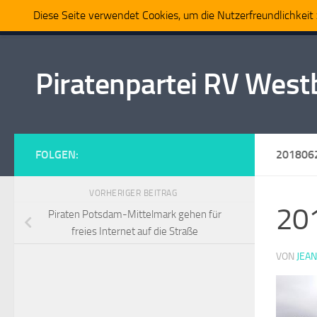
Diese Seite verwendet Cookies, um die Nutzerfreundlichkei
Home
Politik
Partei
Mitmachen
Presse
Zum Inhalt springen
Piratenpartei RV Wes
FOLGEN:
201806
VORHERIGER BEITRAG
20
Piraten Potsdam-Mittelmark gehen für
freies Internet auf die Straße
VON
JEA