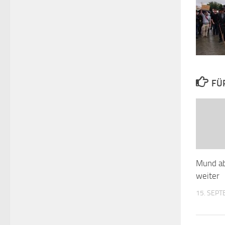
FÜ
Mund a
weiter
15. SEP