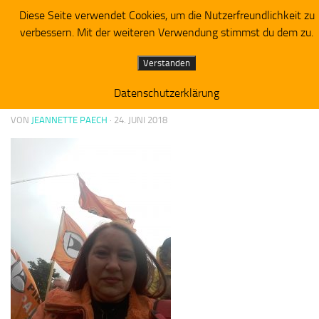
Diese Seite verwendet Cookies, um die Nutzerfreundlichkeit zu
Piratenpartei RV Westbrandenburg
Zum Inhalt springen
verbessern. Mit der weiteren Verwendung stimmst du dem zu.
20180624_122656
Verstanden
20180624_122656
Datenschutzerklärung
VON
JEANNETTE PAECH
·
24. JUNI 2018