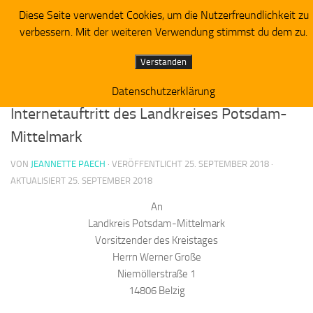
Diese Seite verwendet Cookies, um die Nutzerfreundlichkeit zu
Piratenpartei RV Westbrandenburg
Zum Inhalt springen
verbessern. Mit der weiteren Verwendung stimmst du dem zu.
ALLGEMEIN
Verstanden
Anfrage an den Kreistag -Thema:
Datenschutzerklärung
Internetauftritt des Landkreises Potsdam-
Mittelmark
VON
JEANNETTE PAECH
· VERÖFFENTLICHT
25. SEPTEMBER 2018
·
AKTUALISIERT
25. SEPTEMBER 2018
An
Landkreis Potsdam-Mittelmark
Vorsitzender des Kreistages
Herrn Werner Große
Niemöllerstraße 1
14806 Belzig