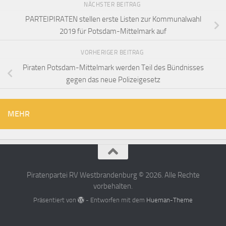
NÄCHSTER BEITRAG
PARTEIPIRATEN stellen erste Listen zur Kommunalwahl
2019 für Potsdam-Mittelmark auf
VORHERIGER BEITRAG
Piraten Potsdam-Mittelmark werden Teil des Bündnisses
gegen das neue Polizeigesetz
MEHR
Piratenpartei RV Westbrandenburg © 2026. Alle Rechte
vorbehalten.
Präsentiert von
- Entworfen mit dem
Hueman-Theme