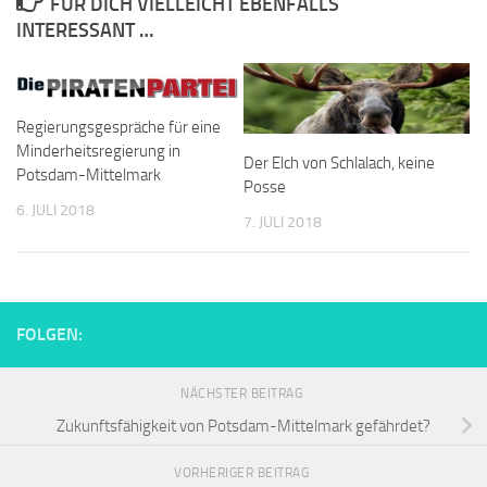
FÜR DICH VIELLEICHT EBENFALLS
INTERESSANT …
Regierungsgespräche für eine
Minderheitsregierung in
Der Elch von Schlalach, keine
Potsdam-Mittelmark
Posse
6. JULI 2018
7. JULI 2018
FOLGEN:
NÄCHSTER BEITRAG
Zukunftsfähigkeit von Potsdam-Mittelmark gefährdet?
VORHERIGER BEITRAG