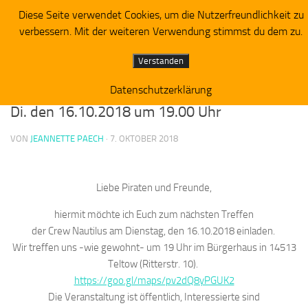
Diese Seite verwendet Cookies, um die Nutzerfreundlichkeit zu
Piratenpartei RV Westbrandenburg
Zum Inhalt springen
verbessern. Mit der weiteren Verwendung stimmst du dem zu.
ALLGEMEIN
Verstanden
Einladung zum Treffen der Crew Nautilus am
Datenschutzerklärung
Di. den 16.10.2018 um 19.00 Uhr
VON
JEANNETTE PAECH
·
7. OKTOBER 2018
Liebe Piraten und Freunde,
hiermit möchte ich Euch zum nächsten Treffen
der
Crew
Nautilus
am Dienstag, den 16.10.2018 einladen.
Wir treffen uns -wie gewohnt- um 19 Uhr im Bürgerhaus in 14513
Teltow (Ritterstr. 10).
https://goo.gl/maps/
pv2dQ8yPGUK2
Die Veranstaltung ist öffentlich, Interessierte sind