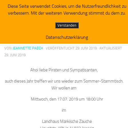
Diese Seite verwendet Cookies, um die Nutzerfreundlichkeit zu
Piratenpartei RV Westbrandenburg
Zum Inhalt springen
verbessern. Mit der weiteren Verwendung stimmst du dem zu.
ALLGEMEIN
Verstanden
Einladung zum Sommer-Stammtisch
Datenschutzerklärung
VON
JEANNETTE PAECH
· VERÖFFENTLICHT
29. JUNI 2019
· AKTUALISIERT
29. JUNI 2019
Ahoi liebe Piraten und Sympatisanten,
auch dieses Jahr treffen wir uns wieder zum Sommer-Stammtisch.
Wir wollen am
Mittwoch, den 17.07. 2019 um 18:00 Uhr
im
Landhaus Märkische Zauche