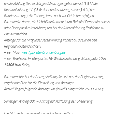
an die Zahlung Deines Mitgliedsbeitrages gebunden ist (§ 3 IV der
Regionalsatzung i.V. § 3 IV der Landessatzung sowie § 4 (4) der
Bundessatzung); die Zahlung kann auch vor Ort in bar erfolgen.
Bitte denke daran, ein Lichtbilddokument (zum Beispiel Personalausweis
oder Reisepass) mitzuführen, um bei der Akkreditierung Probleme zu
<br>vermeiden.
Anträge für die Mitgliederversammlung kannst du direkt an den
Regionalvorstand richten.
– per Mail:
west@piratenbrandenburg.de
– per Briefpost: Piratenpartei, RV Westbrandenburg, Marktplatz 10 in
14806 Bad Belzig
Bitte beachte bei der Antragstellung die sich aus der Regionalsatzung
ergebende Frist für die Einstellung von Anträgen:
Aktuell liegen folgende Anträge vor (jeweils eingereicht 25.09.2020):
Sonstiger Antrag 001 – Antrag auf Auflösung der Gliederung
Die Mitgliederversammlung möge beschließen: