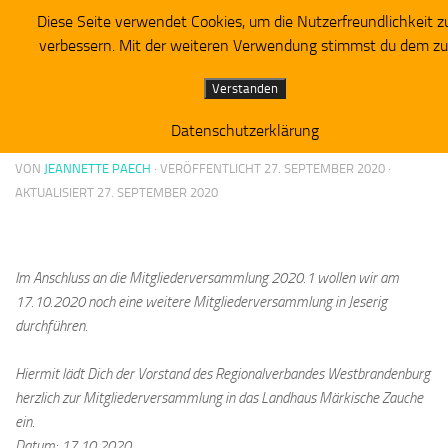
Diese Seite verwendet Cookies, um die Nutzerfreundlichkeit z
Piratenpartei RV Westbrandenburg
Zum Inhalt springen
verbessern. Mit der weiteren Verwendung stimmst du dem zu
ALLGEMEIN
Verstanden
Termin für Mitgliederversammlung 2020.2:
Datenschutzerklärung
VON
JEANNETTE PAECH
· VERÖFFENTLICHT
27. SEPTEMBER 2020
·
AKTUALISIERT
27. SEPTEMBER 2020
Im Anschluss an die Mitgliederversammlung 2020.1 wollen wir am
17.10.2020 noch eine weitere Mitgliederversammlung in Jeserig
durchführen.
Hiermit lädt Dich der Vorstand des Regionalverbandes Westbrandenburg
herzlich zur Mitgliederversammlung in das Landhaus Märkische Zauche
ein.
Datum: 17.10.2020