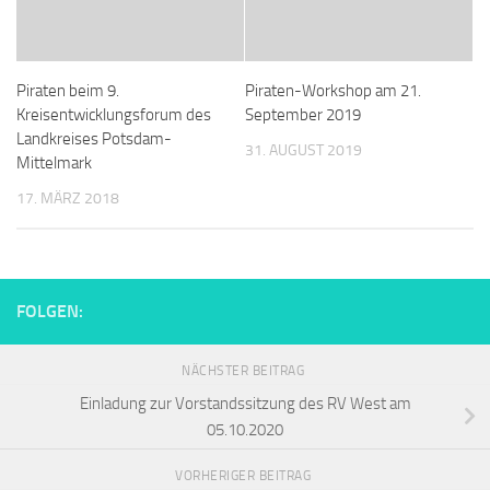
Piraten beim 9.
Piraten-Workshop am 21.
Kreisentwicklungsforum des
September 2019
Landkreises Potsdam-
31. AUGUST 2019
Mittelmark
17. MÄRZ 2018
FOLGEN:
NÄCHSTER BEITRAG
Einladung zur Vorstandssitzung des RV West am
05.10.2020
VORHERIGER BEITRAG