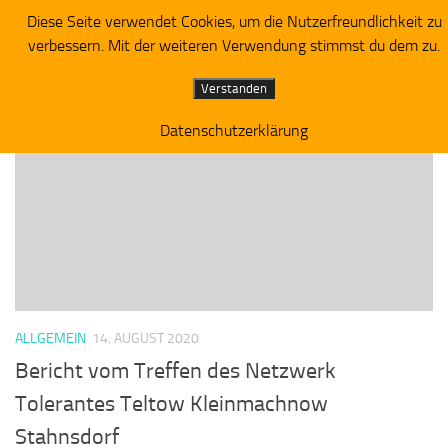
Diese Seite verwendet Cookies, um die Nutzerfreundlichkeit zu
Piratenpartei RV Westbrandenburg
Zum Inhalt springen
verbessern. Mit der weiteren Verwendung stimmst du dem zu.
SCHLAGWÖRTER:
ÜBERGANGSWOHNHEIM
Verstanden
Datenschutzerklärung
ALLGEMEIN
14. AUGUST 2020
Bericht vom Treffen des Netzwerk
Tolerantes Teltow Kleinmachnow
Stahnsdorf