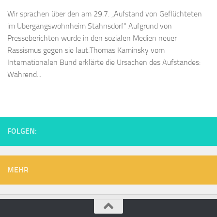
Wir sprachen über den am 29.7. „Aufstand von Geflüchteten
im Übergangswohnheim Stahnsdorf“ Aufgrund von
Presseberichten wurde in den sozialen Medien neuer
Rassismus gegen sie laut.Thomas Kaminsky vom
Internationalen Bund erklärte die Ursachen des Aufstandes:
Während...
FOLGEN:
MEHR