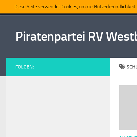
Diese Seite verwendet Cookies, um die Nutzerfreundlichkei
Home
Politik
Partei
Mitmachen
Presse
Zum Inhalt springen
Piratenpartei RV Wes
FOLGEN:
SCH