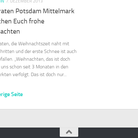
IN
7. DEZEMBER 2013
iraten Potsdam Mittelmark
hen Euch frohe
achten
raten, die Weihnachtszeit naht mit
hritten und der erste Schnee ist auch
fallen. „Weihnachten, das ist doch
 uns schon seit 3 Monaten in den
kten verfolgt. Das ist doch nur...
rige Seite