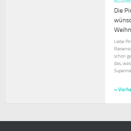
ALLGEME
Die P
wünsc
Weihn
Liebe Pi
Riesensc
schon ge
das, was
Supermär
« Vorhe