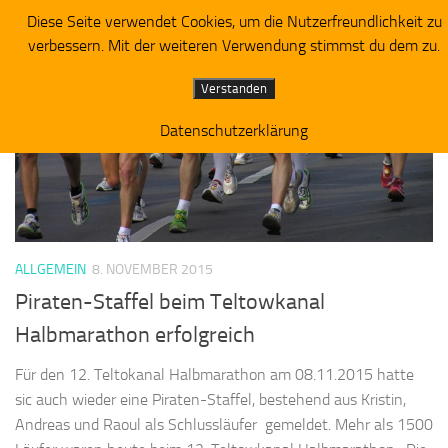
Diese Seite verwendet Cookies, um die Nutzerfreundlichkeit zu
Piratenpartei RV Westbrandenburg
Zum Inhalt springen
verbessern. Mit der weiteren Verwendung stimmst du dem zu.
SCHLAGWÖRTER:
WETTBEWERB INTEGRATIONSSTAFFEL
Verstanden
Datenschutzerklärung
ALLGEMEIN
8. NOVEMBER 2015
Piraten-Staffel beim Teltowkanal
Halbmarathon erfolgreich
Für den 12. Teltokanal Halbmarathon am 08.11.2015 hatte
sic auch wieder eine Piraten-Staffel, bestehend aus Kristin,
Andreas und Raoul als Schlussläufer gemeldet. Mehr als 1500