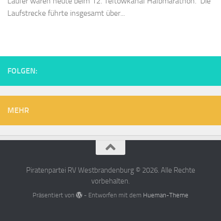
Läufer waren heute beim 12. Teltowkanal Halbmarathon. Die
Laufstrecke führte insgesamt über...
FOLGEN:
MEHR
Piratenpartei RV Westbrandenburg © 2026. Alle Rechte
vorbehalten.
Präsentiert von
- Entworfen mit dem
Hueman-Theme