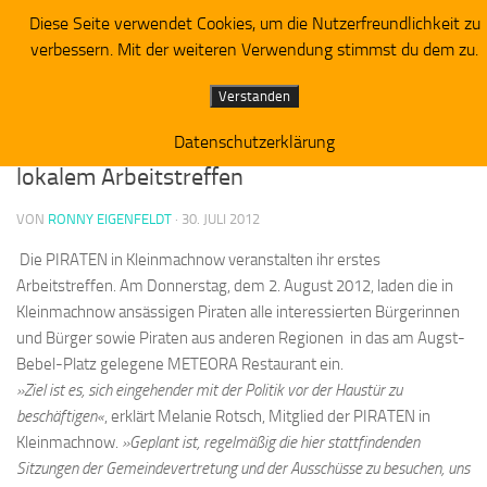
Diese Seite verwendet Cookies, um die Nutzerfreundlichkeit zu
Piratenpartei RV Westbrandenburg
Zum Inhalt springen
verbessern. Mit der weiteren Verwendung stimmst du dem zu.
ALLGEMEIN
Verstanden
PIRATEN in Kleinmachnow treffen sich zu
Datenschutzerklärung
lokalem Arbeitstreffen
VON
RONNY EIGENFELDT
·
30. JULI 2012
Die PIRATEN in Kleinmachnow veranstalten ihr erstes
Arbeitstreffen. Am Donnerstag, dem 2. August 2012, laden die in
Kleinmachnow ansässigen Piraten alle interessierten Bürgerinnen
und Bürger sowie Piraten aus anderen Regionen in das am Augst-
Bebel-Platz gelegene METEORA Restaurant ein.
»
Ziel ist es, sich eingehender mit der Politik vor der Haustür zu
beschäftigen
«
, erklärt Melanie Rotsch, Mitglied der PIRATEN in
Kleinmachnow.
»G
eplant ist
,
regelmäßig die hier stattfinden
d
en
Sitzungen der Gemeindevertre
t
ung und der Ausschüsse zu besuchen, uns