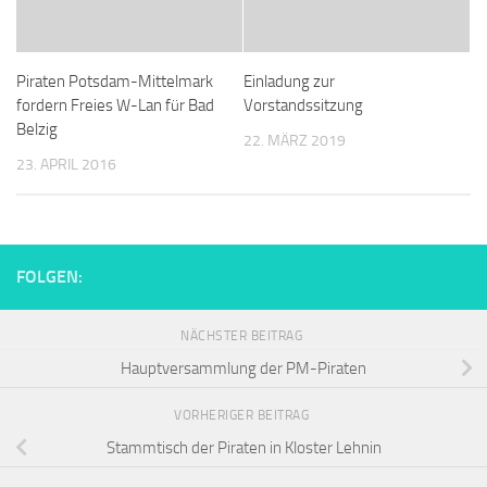
Piraten Potsdam-Mittelmark
Einladung zur
fordern Freies W-Lan für Bad
Vorstandssitzung
Belzig
22. MÄRZ 2019
23. APRIL 2016
FOLGEN:
NÄCHSTER BEITRAG
Hauptversammlung der PM-Piraten
VORHERIGER BEITRAG
Stammtisch der Piraten in Kloster Lehnin