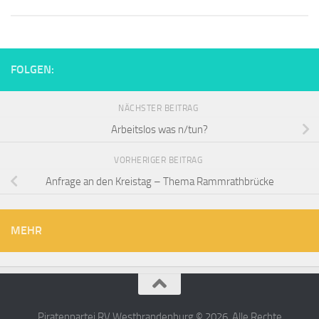
FOLGEN:
NÄCHSTER BEITRAG
Arbeitslos was n/tun?
VORHERIGER BEITRAG
Anfrage an den Kreistag – Thema Rammrathbrücke
MEHR
Piratenpartei RV Westbrandenburg © 2026. Alle Rechte