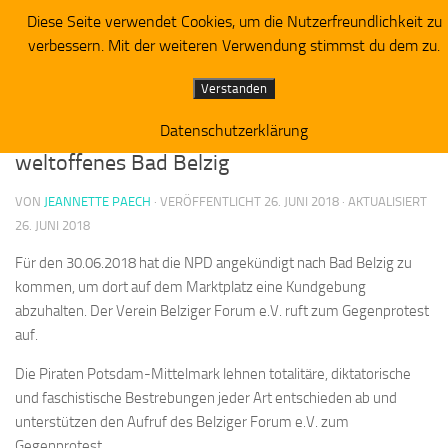
Diese Seite verwendet Cookies, um die Nutzerfreundlichkeit zu
Piratenpartei RV Westbrandenburg
Zum Inhalt springen
verbessern. Mit der weiteren Verwendung stimmst du dem zu.
ALLGEMEIN
Verstanden
Piraten Potsdam-Mittelmark für ein
Datenschutzerklärung
weltoffenes Bad Belzig
VON
JEANNETTE PAECH
· VERÖFFENTLICHT
26. JUNI 2018
· AKTUALISIERT
26. JUNI 2018
Für den 30.06.2018 hat die NPD angekündigt nach Bad Belzig zu
kommen, um dort auf dem Marktplatz eine Kundgebung
abzuhalten. Der Verein Belziger Forum e.V. ruft zum Gegenprotest
auf.
Die Piraten Potsdam-Mittelmark lehnen totalitäre, diktatorische
und faschistische Bestrebungen jeder Art entschieden ab und
unterstützen den Aufruf des Belziger Forum e.V. zum
Gegenprotest.