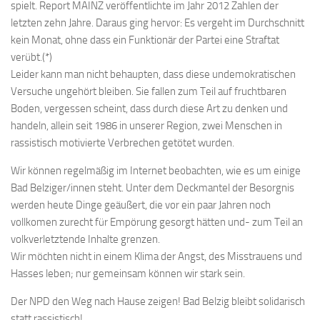
spielt. Report MAINZ veröffentlichte im Jahr 2012 Zahlen der
letzten zehn Jahre. Daraus ging hervor: Es vergeht im Durchschnitt
kein Monat, ohne dass ein Funktionär der Partei eine Straftat
verübt.(*)
Leider kann man nicht behaupten, dass diese undemokratischen
Versuche ungehört bleiben. Sie fallen zum Teil auf fruchtbaren
Boden, vergessen scheint, dass durch diese Art zu denken und
handeln, allein seit 1986 in unserer Region, zwei Menschen in
rassistisch motivierte Verbrechen getötet wurden.
Wir können regelmäßig im Internet beobachten, wie es um einige
Bad Belziger/innen steht. Unter dem Deckmantel der Besorgnis
werden heute Dinge geäußert, die vor ein paar Jahren noch
vollkomen zurecht für Empörung gesorgt hätten und- zum Teil an
volkverletztende Inhalte grenzen.
Wir möchten nicht in einem Klima der Angst, des Misstrauens und
Hasses leben; nur gemeinsam können wir stark sein.
Der NPD den Weg nach Hause zeigen! Bad Belzig bleibt solidarisch
statt rassistisch!