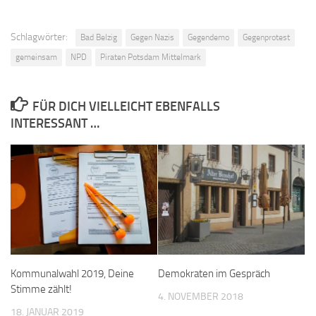
Schlagwörter:
Bad Belzig
Gegen Nazis
Gegendemo
Gegenprotest
gemeinsam
NPD
Piraten Potsdam Mittelmark
FÜR DICH VIELLEICHT EBENFALLS
INTERESSANT …
Kommunalwahl 2019, Deine
Demokraten im Gespräch
Stimme zählt!
4. NOVEMBER 2018
18. JANUAR 2019