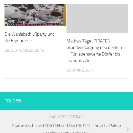
Die Wahlabschlußparty und
die Ergebnisse
Mathias Täge (PIRATEN):
Grundversorgung neu denken
28. SEPTEMBER 2016
– Für lebenswerte Dörfer bis
ins hohe Alter
20. MÄRZ 2017
FOLGEN:
NÄCHSTER BEITRAG
Stammtisch von PIRATEN und Die PARTEI – oder La Palma
wir sind schon wieder da!