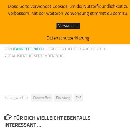
Diese Seite verwendet Cookies, um die Nutzerfreundlichkeit zu
Piratenpartei RV Westbrandenburg
Zum Inhalt springen
verbessern. Mit der weiteren Verwendung stimmst du dem zu.
ALLGEMEIN
Verstanden
Einladung zum Treffen der Crew Nautilus
Datenschutzerklärung
VON
JEANNETTE PAECH
· VERÖFFENTLICHT
30. AUGUST 2018
·
AKTUALISIERT
10. SEPTEMBER 2018
Schlagwörter:
Crewtreffen
Einladung
TKS
FÜR DICH VIELLEICHT EBENFALLS
INTERESSANT …