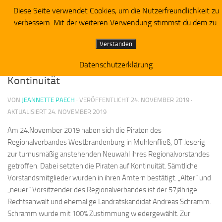
Diese Seite verwendet Cookies, um die Nutzerfreundlichkeit zu
Piratenpartei RV Westbrandenburg
Zum Inhalt springen
verbessern. Mit der weiteren Verwendung stimmst du dem zu.
ALLGEMEIN
Verstanden
Piraten setzen bei Vorstandswahl auf
Datenschutzerklärung
Kontinuität
VON
JEANNETTE PAECH
· VERÖFFENTLICHT
24. NOVEMBER 2019
·
AKTUALISIERT
24. NOVEMBER 2019
Am 24.November 2019 haben sich die Piraten des
Regionalverbandes Westbrandenburg in Mühlenfließ, OT Jeserig
zur turnusmäßig anstehenden Neuwahl ihres Regionalvorstandes
getroffen. Dabei setzten die Piraten auf Kontinuität. Sämtliche
Vorstandsmitglieder wurden in ihren Ämtern bestätigt. „Alter“ und
„neuer“ Vorsitzender des Regionalverbandes ist der 57jährige
Rechtsanwalt und ehemalige Landratskandidat Andreas Schramm.
Schramm wurde mit 100% Zustimmung wiedergewählt. Zur