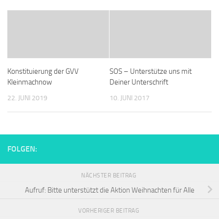
Konstituierung der GVV
SOS – Unterstütze uns mit
Kleinmachnow
Deiner Unterschrift
22. JUNI 2019
10. JUNI 2017
FOLGEN:
NÄCHSTER BEITRAG
Aufruf: Bitte unterstützt die Aktion Weihnachten für Alle
VORHERIGER BEITRAG