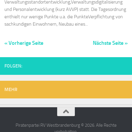
Verwaltungsstandortentwicklung,Verwaltungsdigitalisierung
und Personalentwicklung (kurz AVVP) statt. Die Tagesordnung
enthielt nur wenige Punkte u.a. die PunkteVerpflichtung von
sachkundigen Einwohnern, Neubau eines...
« Vorherige Seite
Nächste Seite »
FOLGEN:
MEHR
Piratenpartei RV Westbrandenburg © 2026. Alle Rechte
vorbehalten.